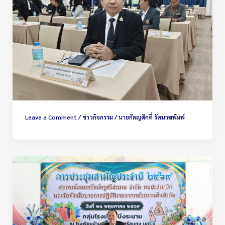
Leave a Comment
/
ข่าวกิจกรรม
/
นายกัลญศักดิ์ รัตนาฆพิมพ์