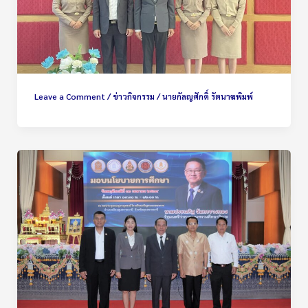
Leave a Comment
/
ข่าวกิจกรรม
/
นายกัลญศักดิ์ รัตนาฆพิมพ์