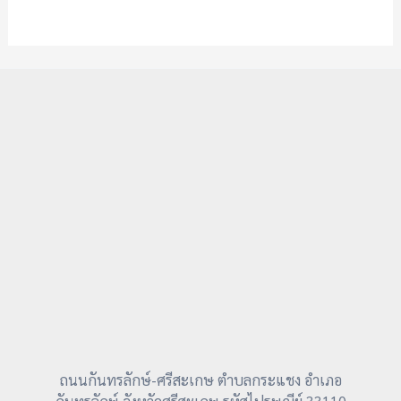
ถนนกันทรลักษ์-ศรีสะเกษ ตำบลกระแชง อำเภอ
กันทรลักษ์ จังหวัดศรีสะเกษ รหัสไปรษณีย์ 33110