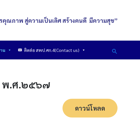
รคุณภาพ สู่ความเป็นเลิศ
สร้างคนดี
มีความสุข
”
Search
งาน
ติดต่อ สพป.ศก.4(Contact us)
ณ พ.ศ.๒๕๖๗
ดาวน์โหลด