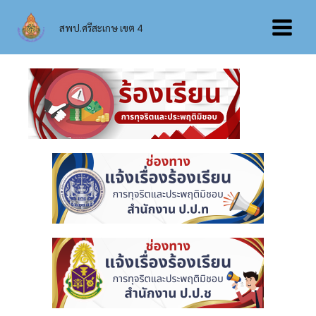
Skip
Main
to
สพป.ศรีสะเกษ เขต 4
content
Menu