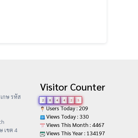
Visitor Counter
ะเกษ รหัส
2
8
4
4
2
5
Users Today : 209
Views Today : 330
th
Views This Month : 4467
ษ เขต 4
Views This Year : 134197