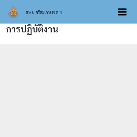
Skip
Main
to
สพป.ศรีสะเกษ เขต 4
content
Menu
การปฏิบัติงาน