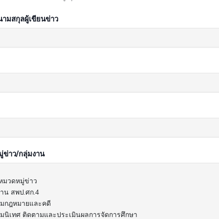
นามสกุลผู้เขียนข่าว
่ข่าว/กลุ่มงาน