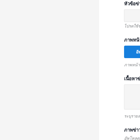
หัวข้อข
โปรดใช้ข
ภาพหน้
อ
ภาพหน้าป
เนื้อหาข
ระบุรายล
ภาพข่า
อัพโหลดภ