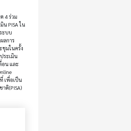
ต 4 ร่วม
ิน PISA ใน
านระบบ
ินผลการ
ชุมในครั้ง
รประเมิน
ลื่อน และ
nline
 เพื่อเป็น
าติ(PISA)