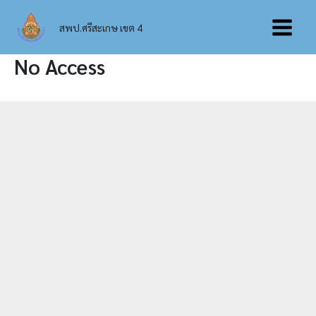
Skip
Main
to
สพป.ศรีสะเกษ เขต 4
content
Menu
No Access