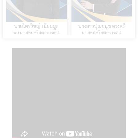
นางสาวปุณยนุช ดวงศรี
นายปรีชา จันทวี
ผอ.สพป.ศรีสะเกษ เขต 4
รอง ผอ.สพป.ศรีสะเกษ เขต 4