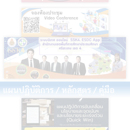
แผนปฏิบัติการ / หลักสูตร / คู่มือ