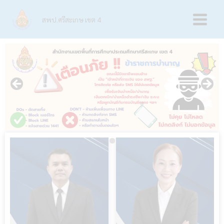
Skip
Main
to
สพป.ศรีสะเกษ เขต 4
content
Menu