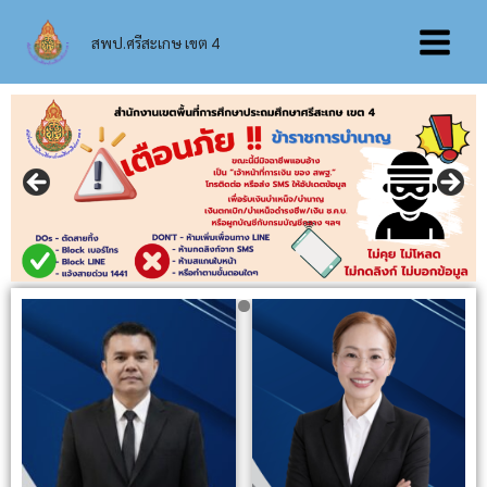
Skip
Main
to
สพป.ศรีสะเกษ เขต 4
content
Menu