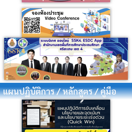
แผนปฏิบัติการ / หลักสูตร / คู่มือ