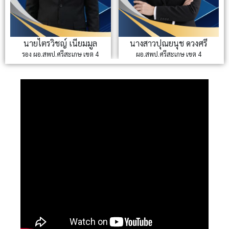
นางสาวปุณยนุช ดวงศรี
นายปรีชา จันทวี
ผอ.สพป.ศรีสะเกษ เขต 4
รอง ผอ.สพป.ศรีสะเกษ เขต 4