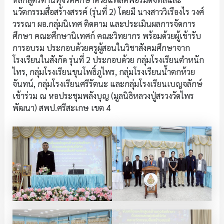
นวัตกรรมสื่อสร้างสรรค์ (รุ่นที่ 2) โดยมี นางสาววิเรืองไร วงศ์
วรรณา ผอ.กลุ่มนิเทศ ติดตาม และประเมินผลการจัดการ
ศึกษา คณะศึกษานิเทศก์ คณะวิทยากร พร้อมด้วยผู้เข้ารับ
การอบรม ประกอบด้วยครูผู้สอนในวิชาสังคมศึกษาจาก
โรงเรียนในสังกัด รุ่นที่ 2 ประกอบด้วย กลุ่มโรงเรียนตำหนัก
ไทร, กลุ่มโรงเรียนขุนโพธิ์ภูไพร, กลุ่มโรงเรียนน้ำตกห้วย
จันทน์, กลุ่มโรงเรียนศรีรัตนะ และกลุ่มโรงเรียนเบญจลักษ์
เข้าร่วม ณ หอประชุมพลังบุญ (มูลนิธิหลวงปู่สรวงวัดไพร
พัฒนา) สพป.ศรีสะเกษ เขต 4