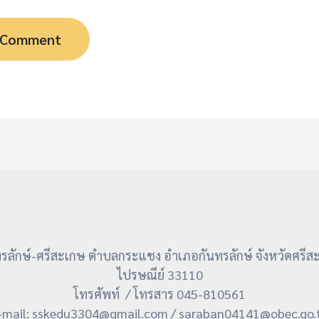
ลักษ์-ศรีสะเกษ ตำบลกระแชง อำเภอกันทรลักษ์ จังหวัดศรีส
ไปรษณีย์ 33110
โทรศัพท์ / โทรสาร 045-810561
-mail: sskedu3304@gmail.com / saraban04141@obec.go.