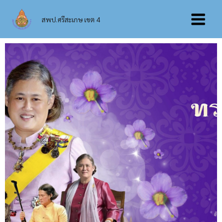
Skip
Main
to
สพป.ศรีสะเกษ เขต 4
content
Menu