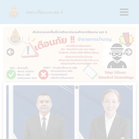
Skip
Main
to
สพป.ศรีสะเกษ เขต 4
content
Menu