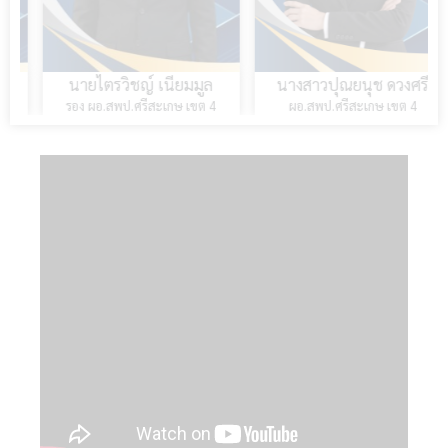
นายไตรวิชญ์ เนียมมูล
นางสาวปุณยนุช ดวงศรี
รอง ผอ.สพป.ศรีสะเกษ เขต 4
ผอ.สพป.ศรีสะเกษ เขต 4