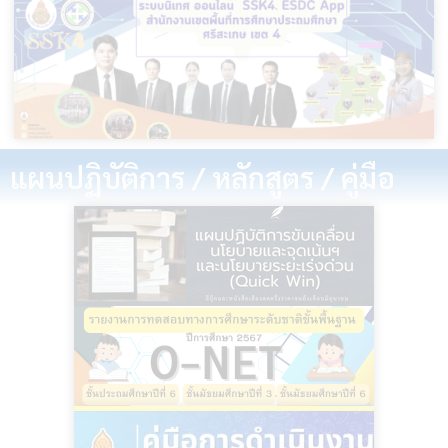
แผนปฏิบัติการ / หลักสูตร / คู่มือ