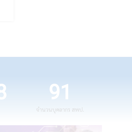
8
91
จำนวนบุคลากร สพป.