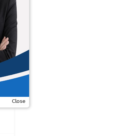
Close
ม