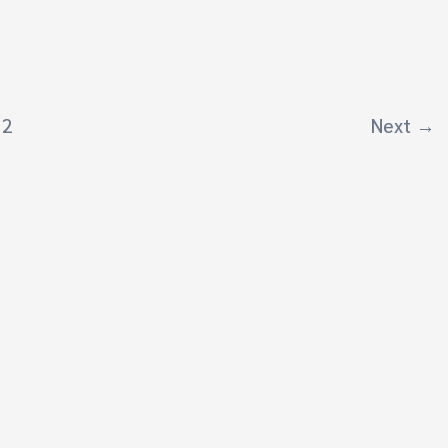
2
Next
→